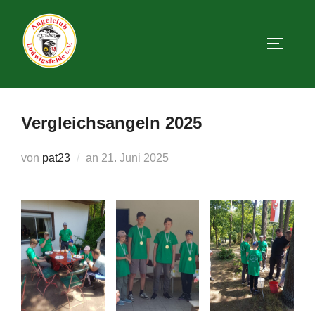
Zum
Inhalt
SEITEN
springen
Vergleichsangeln 2025
Veröffentlicht
von
pat23
an
21. Juni 2025
am