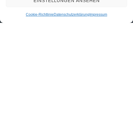
EINSTELLUNGEN ANSEHEN
Cookie-Richtlinie
Datenschutzerklärung
Impressum
Mehr als ein Verein
Gemeinsam erleben wir Natur, pflegen Traditionen und
geben unsere Leidenschaft an die nächste Generation
weiter. Entdecke, was unseren Verein besonders
macht.
Werde ein Teil von uns